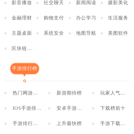
影音播放
社交聊天
新闻阅读
摄影美化
金融理财
购物支付
办公学习
生活服务
主题桌面
系统安全
地图导航
美图软件
区块链应
用
手游排行榜
热门网游排
新游期待榜
玩家人气排
行榜
行榜
IOS手游排行
安卓手游排
下载榜前十
榜
行榜
手游排行榜
上升最快榜
手游下载排
前十
行榜