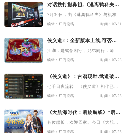
对话搜打撤鼻祖,《逃离鸭科夫》
×《逃离塔科夫》官方线下沙龙落
7月30日，由《逃离鸭科夫》与机核联
幕
合主办的线下制作人联动对
编辑：厂商投稿
时间：07-31
侠义道2：全新版本上线,可否重
执兵器,再赴武林之约
江湖，是鸳侣相守，兄弟同行，师徒
相伴，是无数温情与激战拼凑起
编辑：厂商投稿
时间：07-28
《侠义道》：古谱现世,武道破境,
旧友可愿重执长剑,再探武学巅峰
七千日夜流转，《侠义道》相伴已然
二十载。犹记当年，故人携手共
编辑：厂商投稿
时间：07-28
《大航海时代：凯旋航线》“启航
测试”今日正式开启
各位船长，欢迎回家。今日《大航海
时代：凯旋航线》 “启航测试
编辑：厂商投稿
时间：07-28