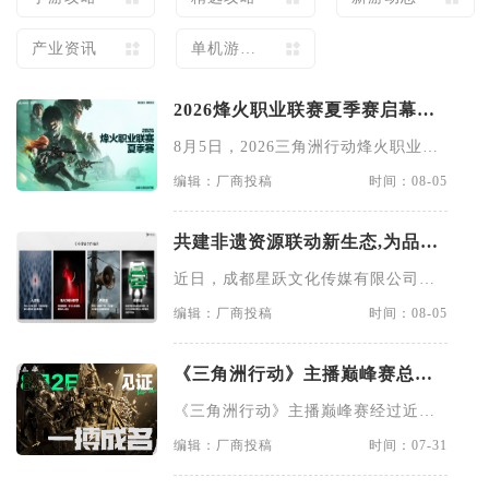
产业资讯
单机游戏
攻略
2026烽火职业联赛夏季赛启幕：
24队角逐500万奖金,赛制全面升
8月5日，2026三角洲行动烽火职业联
级
赛夏季赛（以下简称“烽
编辑：厂商投稿
时间：08-05
共建非遗资源联动新生态,为品牌
增长探索新路径
近日，成都星跃文化传媒有限公司
（以下简称“星跃文化”）与中传
编辑：厂商投稿
时间：08-05
《三角洲行动》主播巅峰赛总决
赛即将打响,8月2日群星汇聚新王
《三角洲行动》主播巅峰赛经过近一
加冕
个月的线上鏖战，将于8月2日
编辑：厂商投稿
时间：07-31