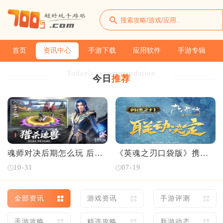
首页
资讯中心
手游下载
应用软件
手游专辑
Today's recommendation
今日
推荐
魂师对决后期怎么玩 后期
《英魂之刃口袋版》携手
玩法介绍
《少年歌行》演绎“何为国
10-31
07-19
风少年”联动
全部资讯
游戏资讯
手游评测
手游攻略
精选攻略
新游动态