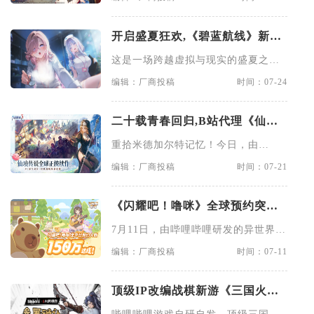
开启盛夏狂欢,《碧蓝航线》新版
本上线 清凉节广州站今日启幕
这是一场跨越虚拟与现实的盛夏之
约！昨日（7月23日），由bi
编辑：厂商投稿
时间：07-24
二十载青春回归,B站代理《仙境
传说3》今日首曝 8月27日首测开
重拾米德加尔特记忆！今日，由
启招募
Gravity与欢乐互娱联合开发
编辑：厂商投稿
时间：07-21
《闪耀吧！噜咪》全球预约突破
200万,BW2026线下首展进行中
7月11日，由哔哩哔哩研发的异世界捉
宠冒险RPG手游《闪耀吧
编辑：厂商投稿
时间：07-11
顶级IP改编战棋新游《三国火凤
燎原》亮相BW2026 首测招募火