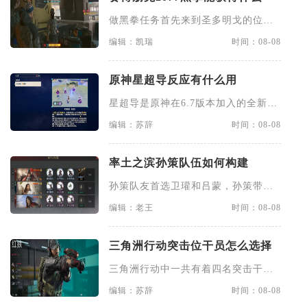
做黑拳任务首先来到圣多明戈的位
置，在这边有一个河谷区，地图上
编辑：凯瑞
时间：08-08
原神星超导反应有什么用
星超导是原神在6.7版本加入的全新元
素反应，传统的超导反应只
编辑：苏辞
时间：08-08
率土之滨孙策队伍如何构建
孙策队友首选卫瓘和吕蒙，孙策带先
声夺人和疾击其后，第一回合最
编辑：老王
时间：08-08
三角洲行动突击位干员怎么选择
三角洲行动中一共有着四名突击干
员，负责在互架的情况下率先打破
编辑：苏辞
时间：08-08