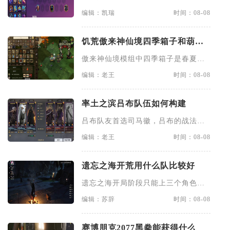
及迅击战士两种羁绊，技能可以
编辑：凯瑞
时间：08-08
饥荒傲来神仙境四季箱子和葫芦
有什么用
傲来神仙境模组中四季箱子是春夏秋
冬季宝匣的统称，春季箱子默认
编辑：老王
时间：08-08
率土之滨吕布队伍如何构建
吕布队友首选司马徽，吕布的战法几
率能达到百分之七十，万箭齐发
编辑：老王
时间：08-08
遗忘之海开荒用什么队比较好
遗忘之海开局阶段只能上三个角色，
失落海等级达到4级之后才能解
编辑：苏辞
时间：08-08
赛博朋克2077黑拳能获得什么