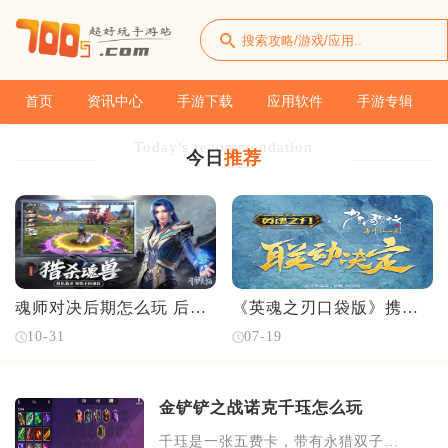
首页
资讯中心
手游下载
应用软件
手游专辑
Today's recommendation
今日
推荐
魂师对决后期怎么玩 后期
《英魂之刃口袋版》携手
玩法介绍
《少年歌行》演绎“何为国
10-31
07-19
风少年”联动
金铲铲之战诺克千珏怎么玩
千珏是一张五费卡，带有永猎双子以