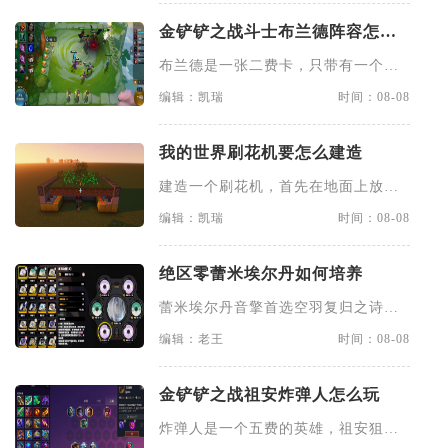
金铲铲之战斗士布兰德阵容怎么
玩
布兰德是一张二费卡，只带有一个复
仇焰魂的羁绊，技能是向目标发
编辑：凯瑞
时间：08-08
我的世界刷花机要怎么建造
建造一个刷花机，首先在地面上放一
个方块，然后在方块上面加上一
编辑：凯瑞
时间：08-08
绝区零蕾米埃尔丹如何培养
蕾米埃尔丹音擎首选空羽复归之诗‌，
基础攻击为七百四十多，超过
编辑：老王
时间：08-08
金铲铲之战祖安炸弹人怎么玩
炸弹人是一个五费的英雄，祖安狙神
以及约德尔人三个羁绊，技能主