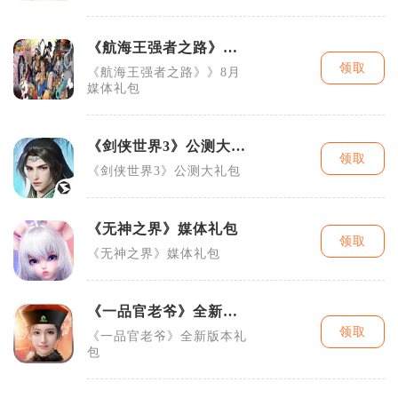
《航海王强者之路》》8
月媒体礼包
领取
《航海王强者之路》》8月
媒体礼包
《剑侠世界3》公测大礼
领取
包
《剑侠世界3》公测大礼包
《无神之界》媒体礼包
领取
《无神之界》媒体礼包
《一品官老爷》全新版
本礼包
领取
《一品官老爷》全新版本礼
包