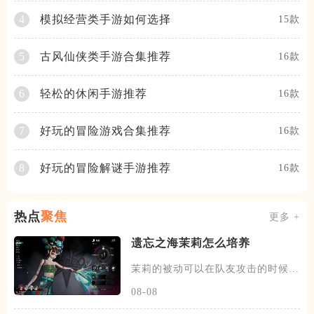
模拟经营类手游如何选择
4
15款
古风仙侠类手游合集推荐
5
16款
轻松的休闲手游推荐
6
16款
好玩的冒险游戏合集推荐
7
16款
好玩的冒险解谜手游推荐
8
16款
热点
聚焦
更多 +
遗忘之海茉莉怎么培养
茉莉的被动可以在队友攻击的时候，
有概率发动一次协战，场上的暗
08-08