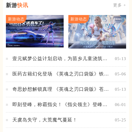
新游
快讯
更多 +
新游动态
新游动态
壹元赋梦公益计划启动，为苗乡儿童浇筑梦
05-13
想之路！
医药古籍幻化登场 《英魂之刃口袋版》铁扇
05-06
公主新皮肤抢先看
奇思妙想解锁真理 《英魂之刃口袋版》苍天
05-13
之拳新皮肤上线
即刻登峰，称霸指尖！《指尖领主》登峰测
06-01
试火热进行中
天虞岛失守，大荒魔气蔓延！
05-25