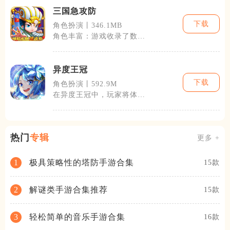
三国急攻防
下载
角色扮演丨346.1MB
角色丰富：游戏收录了数百
名历史上有名的三国武将，
每个武将都有
异度王冠
下载
角色扮演丨592.9M
在异度王冠中，玩家将体验
到从壮丽城堡到神秘森林，
再到荒废遗迹
热门
专辑
更多 +
极具策略性的塔防手游合集
1
15款
解谜类手游合集推荐
2
15款
轻松简单的音乐手游合集
3
16款