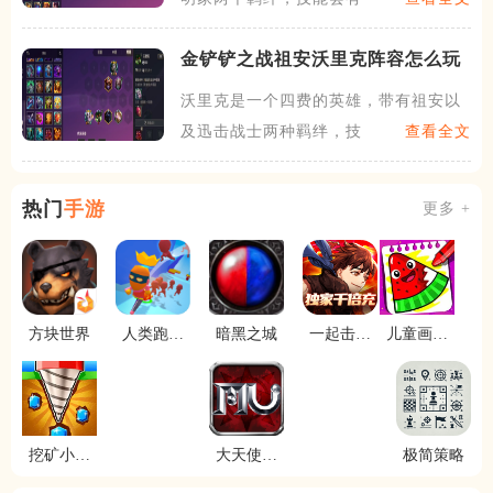
金铲铲之战祖安沃里克阵容怎么玩
沃里克是一个四费的英雄，带有祖安以
及迅击战士两种羁绊，技能启
查看全文
热门
手游
更多 +
方块世界
人类跑跑
暗黑之城
一起击碎
儿童画画
乐
吧
水果涂色
挖矿小高
大天使之
极简策略
手
光