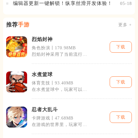
编辑器更新一键解锁！纵享丝滑开发体验！
05-18
推荐
手游
更多 +
烈焰封神
下载
角色扮演丨170.98MB
烈焰封神采用了当前流行的
3d引擎技术，力求给玩家
带来细腻的画
水煮篮球
下载
体育竞技丨93.40MB
在水煮篮球中，玩家可以根
据自己的喜好创建或加入球
队，通过训练
忍者大乱斗
下载
卡牌游戏丨47.68MB
在游戏的世界里，玩家可以
选择多种不同背景故事的忍
者角色，每个