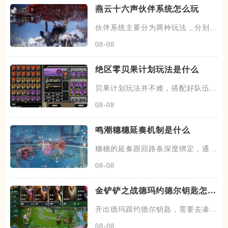
燕云十六声伙伴系统怎么玩
伙伴系统主要分为两种玩法，分别是
闲意值和寻野值，将伙伴召唤出
08-08
绝区零贝果计划玩法是什么
贝果计划玩法并不难，搭配好队伍和
装备，进图后开始搜各种箱子，
08-08
鸣潮穗穗延奏机制是什么
穗穗的延奏跟回路条深度绑定，通过
积攒芳菲信来为队友提供不同的
08-08
金铲铲之战德玛约德尔钥匙怎么
玩
开出德玛跟约德尔钥匙，需要去凑约
德尔跟德玛西亚羁绊，阵容在前
08-08