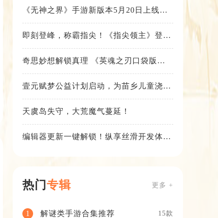
《无神之界》手游新版本5月20日上线，
女神降临，守护相伴
即刻登峰，称霸指尖！《指尖领主》登峰
测试火热进行中
奇思妙想解锁真理 《英魂之刃口袋版》
苍天之拳新皮肤上线
壹元赋梦公益计划启动，为苗乡儿童浇筑
梦想之路！
天虞岛失守，大荒魔气蔓延！
编辑器更新一键解锁！纵享丝滑开发体
验！
热门
专辑
更多 +
解谜类手游合集推荐
1
15款