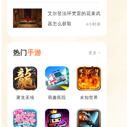
艾尔登法环梵雷的花束武
器怎么获取
4小时前
热门
手游
更多 +
屠龙圣域
萌趣医院
未知世界