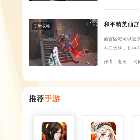
和平精英仙宫
手游攻略
仙宫区域可以被
右三大块，其中左
作者：老王
时间
推荐
手游