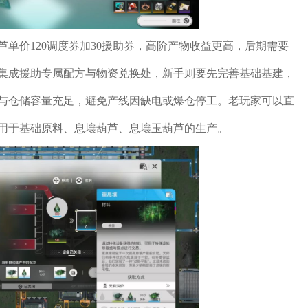
芦单价120调度券加30援助券，高阶产物收益更高，后期需要
集成援助专属配方与物资兑换处，新手则要先完善基础基建，
与仓储容量充足，避免产线因缺电或爆仓停工。老玩家可以直
别用于基础原料、息壤葫芦、息壤玉葫芦的生产。