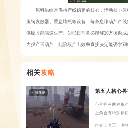
原料供给是保持产线稳定的核心，活动核心原
玉铜发散器、重息壤瓶等设备，每条息壤葫芦产线
供应才能满速生产。5月5日前务必攒够20万援助
力投产玉葫芦，此阶段产出效率直接决定能否拿到
相关
攻略
第五人格心兽
手游攻略
心兽拥有两种形
上角会有特殊标识
作者：老王
时间