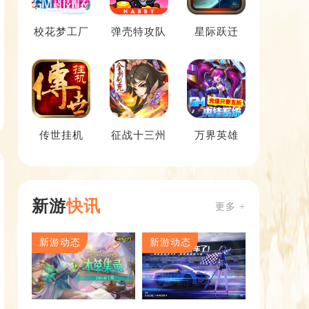
校花梦工厂
弹壳特攻队
星际跃迁
传世挂机
征战十三州
万界英雄
新游
快讯
更多 +
新游动态
新游动态