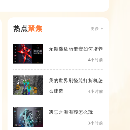
热点
聚焦
更多 +
无期迷途丽奎安如何培养
4小时前
我的世界刷怪笼打折机怎
么建造
4小时前
遗忘之海海葬怎么玩
3小时前