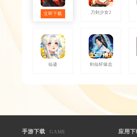
魔与道
刀剑少女2
立即下载
仙迹
剑仙轩辕志
手游下载
应用下
GAME