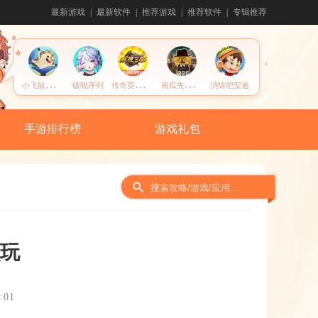
最新游戏
最新软件
推荐游戏
推荐软件
专辑推荐
小
飞鼠历险记
传
奇英雄酷跑
南
瓜先生大冒险
破晓序列
消除吧安迪
手游排行榜
游戏礼包
玩
:01