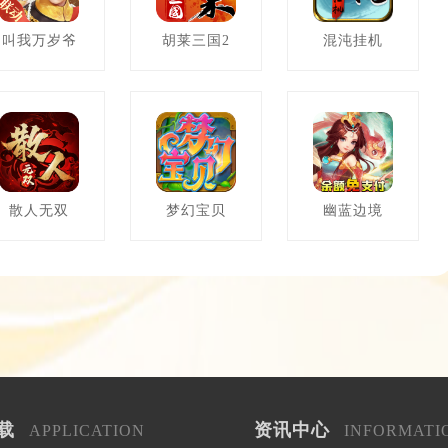
叫我万岁爷
胡莱三国2
混沌挂机
散人无双
梦幻宝贝
幽蓝边境
载
资讯中心
APPLICATION
INFORMATI