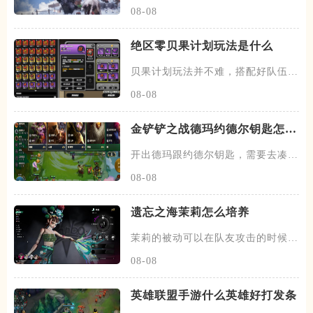
闲意值和寻野值，将伙伴召唤出
08-08
绝区零贝果计划玩法是什么
贝果计划玩法并不难，搭配好队伍和
装备，进图后开始搜各种箱子，
08-08
金铲铲之战德玛约德尔钥匙怎么
玩
开出德玛跟约德尔钥匙，需要去凑约
德尔跟德玛西亚羁绊，阵容在前
08-08
遗忘之海茉莉怎么培养
茉莉的被动可以在队友攻击的时候，
有概率发动一次协战，场上的暗
08-08
英雄联盟手游什么英雄好打发条