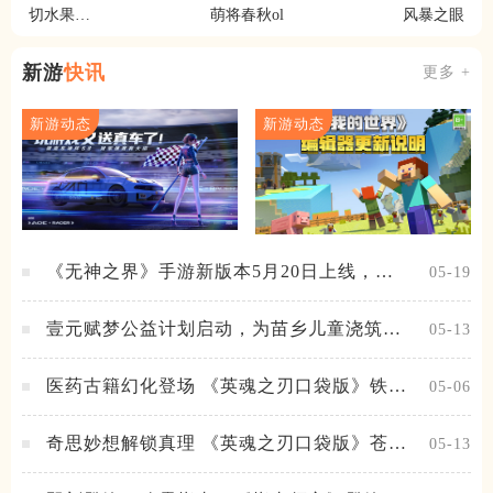
切水果大
萌将春秋ol
风暴之眼
作战
新游
快讯
更多 +
新游动态
新游动态
《无神之界》手游新版本5月20日上线，女
05-19
神降临，守护相伴
壹元赋梦公益计划启动，为苗乡儿童浇筑梦
05-13
想之路！
医药古籍幻化登场 《英魂之刃口袋版》铁扇
05-06
公主新皮肤抢先看
奇思妙想解锁真理 《英魂之刃口袋版》苍天
05-13
之拳新皮肤上线