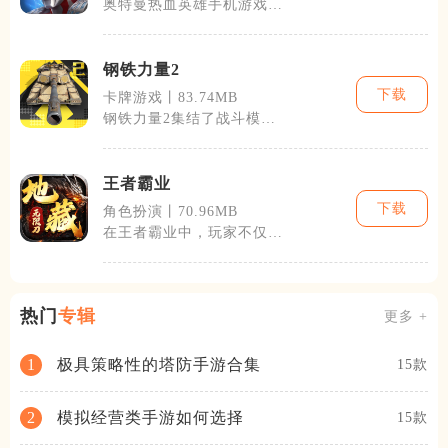
奥特曼热血英雄手机游戏简
介
钢铁力量2
下载
卡牌游戏丨83.74MB
钢铁力量2集结了战斗模
拟、资源管理和策略规划于
一体，巧妙地将
王者霸业
下载
角色扮演丨70.96MB
在王者霸业中，玩家不仅需
要关注个人领域的发展，还
要与其他玩家
热门
专辑
更多 +
极具策略性的塔防手游合集
1
15款
模拟经营类手游如何选择
2
15款