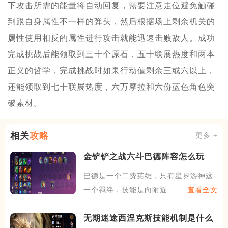
下攻击所需的能量将自动回复，需要注意走位避免触碰
到跟自身属性不一样的弹头，然后根据场上剩余机关的
属性使用相反的属性进行攻击就能迅速击败敌人。成功
完成挑战后能领取到三十个原石，五十联展热度和两本
正义的哲学，完成挑战时如果行动值剩余三或六以上，
还能领取到七十联展热度，六万摩拉和六份蓝色角色突
破素材。
相关
攻略
更多 +
金铲铲之战六斗巴德阵容怎么玩
巴德是一个二费英雄，只有星界游神这
一个羁绊，技能是向附近的敌
查看全文
无期迷途​西涅克斯技能机制是什么