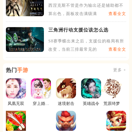
西涅克斯不管是作为输出还是辅助都不
算出色，面板攻击满级满好感
查看全文
三角洲行动支援位该怎么选
S8赛季蝶出来之后，支援位的格局有所
改变，当前三排最常见的老
查看全文
热门
手游
更多 +
凤凰无双
穿上婚纱
迷境射击
英雄战令
荒原绮梦
做最美新
娘