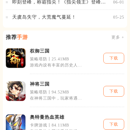
即刻登峰，称霸指尖！《指尖领主》登峰测
06-01
试火热进行中
天虞岛失守，大荒魔气蔓延！
05-25
推荐
手游
更多 +
权御三国
下载
策略塔防丨25.41MB
游戏内设有丰富的历史人
物，每位武将都有独特的技
能和定位，玩家
神将三国
下载
策略塔防丨94.52MB
在神将三国中，玩家将遇见
三国时期的众多英雄人物，
如刘备、关羽
奥特曼热血英雄
下载
卡牌游戏丨84.11MB