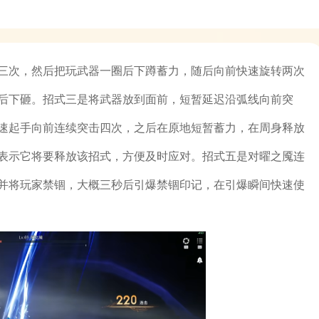
三次，然后把玩武器一圈后下蹲蓄力，随后向前快速旋转两次
后下砸。招式三是将武器放到面前，短暂延迟沿弧线向前突
速起手向前连续突击四次，之后在原地短暂蓄力，在周身释放
表示它将要释放该招式，方便及时应对。招式五是对曜之魇连
并将玩家禁锢，大概三秒后引爆禁锢印记，在引爆瞬间快速使