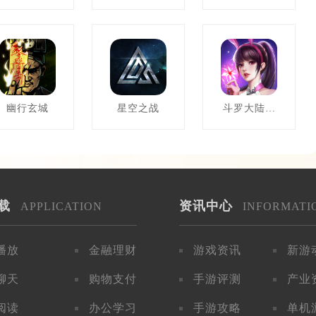
幽行玄城
星空之战
斗罗大陆：
武魂觉醒
载
资讯中心
APPLICATION
INFORMATI
播放
金融理财
游戏资讯
新游
聊天
购物支付
手游评测
产业
阅读
办公学习
手游攻略
单机