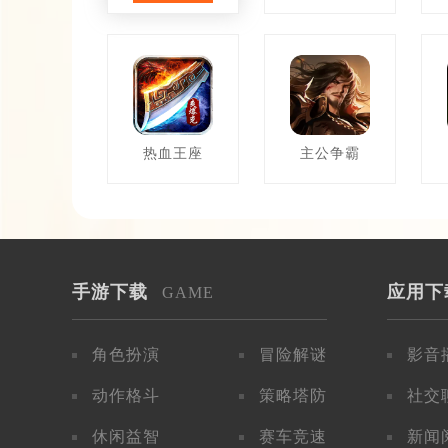
热血王座
主公争霸
手游下载
应用下
GAME
角色扮演
冒险解谜
影音
动作格斗
策略塔防
社交
休闲益智
赛车竞速
新闻