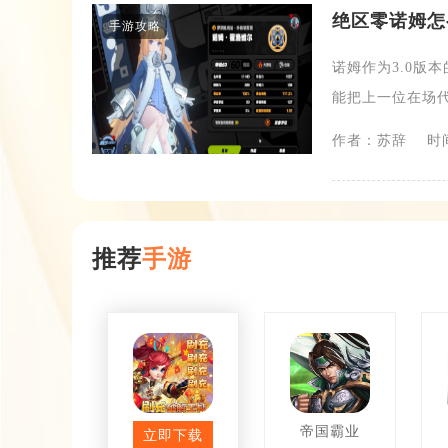
绝区零诺姆怎
手游攻略
诺姆作为3.0版
能把上一位在场代
作者：苏辞
时间
推荐
手游
思仙
帝国霸业
立即下载