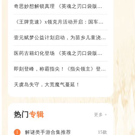
奇思妙想解锁真理 《英魂之刃口袋版》
苍天之拳新皮肤上线
《王牌竞速》x领克月活动开启：国车喜
迎进阶，福利不停！
壹元赋梦公益计划启动，为苗乡儿童浇筑
梦想之路！
医药古籍幻化登场 《英魂之刃口袋版》
铁扇公主新皮肤抢先看
即刻登峰，称霸指尖！《指尖领主》登峰
测试火热进行中
天虞岛失守，大荒魔气蔓延！
热门
专辑
更多 +
解谜类手游合集推荐
1
15款