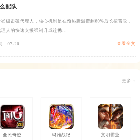
么配队
本的S级击破代理人，核心机制是在预热膛温攒到80%后长按普攻，
理人的快速支援强制升成连携...
查看全文
：07-20
更多 +
全民奇迹
玛雅战纪
文明霸业