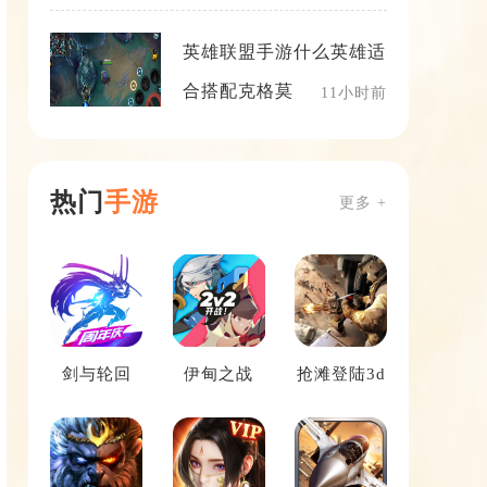
英雄联盟手游什么英雄适
合搭配克格莫
11小时前
热门
手游
更多 +
剑与轮回
伊甸之战
抢滩登陆3d