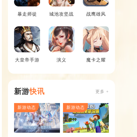
暴走师徒
城池攻坚战
战鹰雄风
大皇帝手游
演义
魔卡之耀
新游
快讯
更多 +
新游动态
新游动态