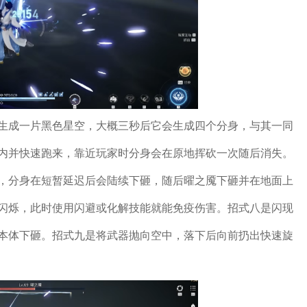
生成一片黑色星空，大概三秒后它会生成四个分身，与其一同
内并快速跑来，靠近玩家时分身会在原地挥砍一次随后消失。
，分身在短暂延迟后会陆续下砸，随后曜之魇下砸并在地面上
闪烁，此时使用闪避或化解技能就能免疫伤害。招式八是闪现
本体下砸。招式九是将武器抛向空中，落下后向前扔出快速旋