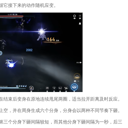
据它接下来的动作随机应变。
在结束后变身在原地连续甩尾两圈，适当拉开距离及时反应。
上空，并在周身生成六个分身，分身会以两种不同节奏下砸。
第三个分身下砸间隔较短，而其他分身下砸间隔为一秒，后三