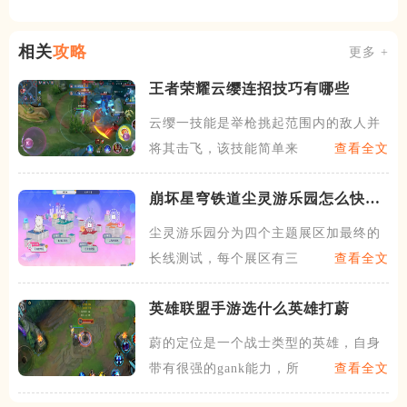
相关
攻略
更多 +
王者荣耀云缨连招技巧有哪些
云缨一技能是举枪挑起范围内的敌人并
将其击飞，该技能简单来说就
查看全文
崩坏星穹铁道尘灵游乐园怎么快速
拿满奖励
尘灵游乐园分为四个主题展区加最终的
长线测试，每个展区有三个营
查看全文
英雄联盟手游选什么英雄打蔚
蔚的定位是一个战士类型的英雄，自身
带有很强的gank能力，所
查看全文