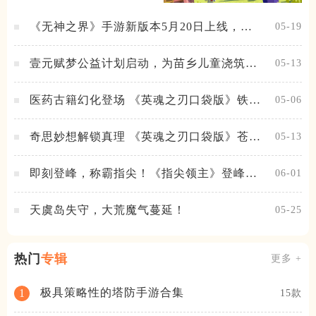
《无神之界》手游新版本5月20日上线，女
05-19
神降临，守护相伴
壹元赋梦公益计划启动，为苗乡儿童浇筑梦
05-13
想之路！
医药古籍幻化登场 《英魂之刃口袋版》铁扇
05-06
公主新皮肤抢先看
奇思妙想解锁真理 《英魂之刃口袋版》苍天
05-13
之拳新皮肤上线
即刻登峰，称霸指尖！《指尖领主》登峰测
06-01
试火热进行中
天虞岛失守，大荒魔气蔓延！
05-25
热门
专辑
更多 +
极具策略性的塔防手游合集
1
15款