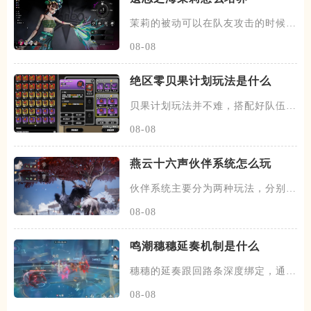
茉莉的被动可以在队友攻击的时候，
有概率发动一次协战，场上的暗
08-08
绝区零贝果计划玩法是什么
贝果计划玩法并不难，搭配好队伍和
装备，进图后开始搜各种箱子，
08-08
燕云十六声伙伴系统怎么玩
伙伴系统主要分为两种玩法，分别是
闲意值和寻野值，将伙伴召唤出
08-08
鸣潮穗穗延奏机制是什么
穗穗的延奏跟回路条深度绑定，通过
积攒芳菲信来为队友提供不同的
08-08