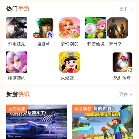
热门
手游
更多 +
剑雨江湖
盗墓ol
梦幻别院
梦游仙境
末日幸存
者
绯梦契约
火焰蓝英
怒剑传奇
雄
新游
快讯
更多 +
新游动态
新游动态