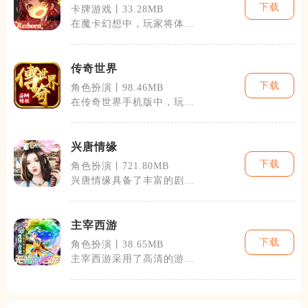
下载
卡牌游戏丨33.28MB
在魔卡幻想中，玩家将体验
到丰富的剧情和策略性的战
斗玩法。游戏
传奇世界
下载
角色扮演丨98.46MB
在传奇世界手机版中，玩家
可以选择不同的职业，每个
职业都有其独
兴唐情缘
下载
角色扮演丨721.80MB
兴唐情缘具备了丰富的剧情
和角色系统。玩家将扮演一
名生活在唐朝
主宰西游
下载
角色扮演丨38.65MB
主宰西游采用了高清的游戏
画面和流畅的动作设计，使
得每一个场景