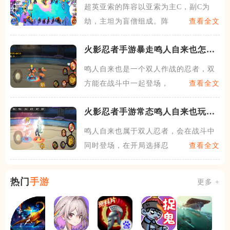
超英亚索的阵容以亚索为主C，副C为
劫，主坦为盲僧组成。阵容需
查看全文
火影忍者手游暴走鸣人自来也怎么
玩
鸣人自来也是一个双人作战的忍者，双
方能在战斗中一起登场，技能
查看全文
火影忍者手游常态鸣人自来也玩法
是什么
鸣人自来也属于双人忍者，会在战斗中
同时登场，在开局选择忍者的
查看全文
热门
手游
更多 +