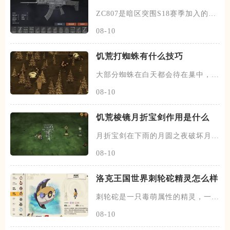
ZC807是暗区突围S18赛季加入的新
突击步枪，属于S级武器
08-10
饥荒打蜘蛛有什么技巧
大部分蜘蛛在白天都会待在巢中，在
黄昏和夜晚时会出来游荡，除了
08-10
饥荒棱镜月折宝剑作用是什么
月折宝剑在下雨的月圆之夜破坏月的
地下城五次之后掉落，不过一个
08-10
洛克王国世界刺轮砣精灵怎么样
刺轮砣是一只毒萌属性的精灵，一共
有两个阶段，刺轮砣为初始的阶
08-10