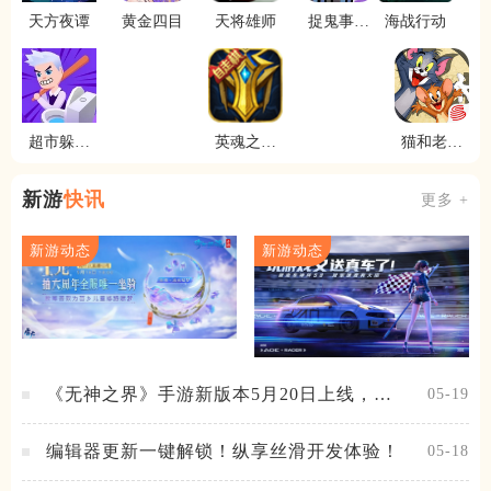
天方夜谭
黄金四目
天将雄师
捉鬼事务
海战行动
所
超市躲猫
英魂之刃
猫和老鼠
猫
体验服
极速版
新游
快讯
更多 +
新游动态
新游动态
《无神之界》手游新版本5月20日上线，女
05-19
神降临，守护相伴
编辑器更新一键解锁！纵享丝滑开发体验！
05-18