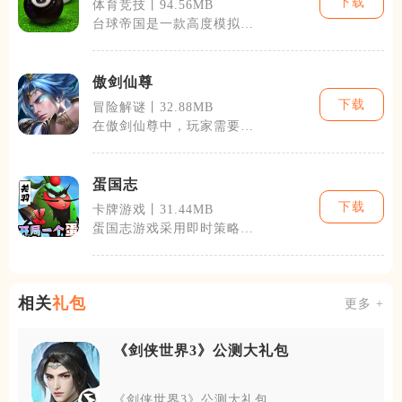
下载
体育竞技丨94.56MB
台球帝国是一款高度模拟真
实台球体验的手机游戏，支
持iOS和A
傲剑仙尊
下载
冒险解谜丨32.88MB
在傲剑仙尊中，玩家需要通
过完成各种任务与挑战，不
断提升自己的
蛋国志
下载
卡牌游戏丨31.44MB
蛋国志游戏采用即时策略和
角色扮演的混合模式，玩家
不仅需要合理
相关
礼包
更多 +
《剑侠世界3》公测大礼包
《剑侠世界3》公测大礼包