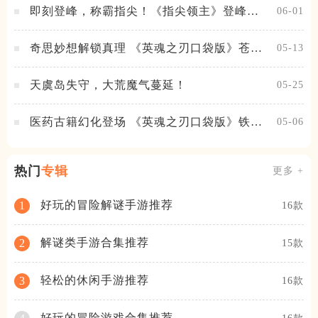
即刻登峰，称霸指尖！《指尖领主》登峰测
06-01
试火热进行中
奇思妙想解锁真理 《英魂之刃口袋版》苍天
05-13
之拳新皮肤上线
天虞岛失守，大荒魔气蔓延！
05-25
医药古籍幻化登场 《英魂之刃口袋版》铁扇
05-06
公主新皮肤抢先看
热门
专辑
更多 +
好玩的冒险解谜手游推荐
1
16款
解谜类手游合集推荐
2
15款
轻松的休闲手游推荐
3
16款
好玩的冒险游戏合集推荐