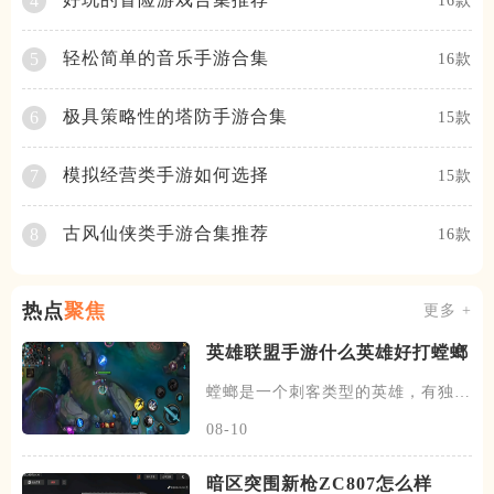
4
16款
轻松简单的音乐手游合集
5
16款
极具策略性的塔防手游合集
6
15款
模拟经营类手游如何选择
7
15款
古风仙侠类手游合集推荐
8
16款
热点
聚焦
更多 +
英雄联盟手游什么英雄好打螳螂
螳螂是一个刺客类型的英雄，有独特
的进化技能的能力，每升一级大
08-10
暗区突围新枪ZC807怎么样