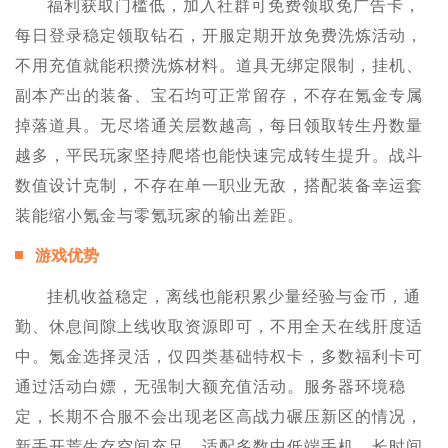
福利获取门槛低，加入社群可免费领取免广告卡，
每日登录稳定领取钻石，开服定期开放免费洗炼活动，
不用充值就能积攒洗炼材料。道具无绑定限制，挂机、
副本产出的装备、宝石均可正常留存，不存在氪金专属
掉落道具。无尽塔通关层数越高，每日领取转生丹数量
越多，平民玩家坚持爬塔也能快速完成转生提升。战斗
数值设计克制，不存在单一职业无敌，搭配装备幸运套
装能缩小氪金与零氪玩家的输出差距。
游戏优势
挂机收益稳定，离线也能积累少量经验与金币，通
勤、休息间隙上线收取资源即可，不用全天在线肝度适
中。氪金选择灵活，仅四类基础特权卡，多数福利卡可
通过活动白嫖，无强制大额充值活动。服务器环境稳
定，长期不合服不会出现老区高战力碾压新区的情况，
新手开荒生存空间充足。适配多数中低端手机，长时间