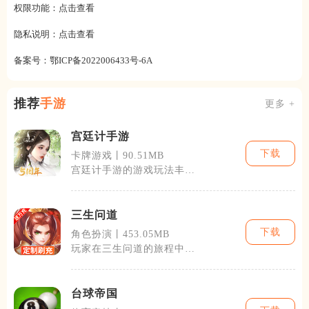
权限功能：
点击查看
隐私说明：
点击查看
备案号：
鄂ICP备2022006433号-6A
推荐
手游
更多 +
宫廷计手游
下载
卡牌游戏丨90.51MB
宫廷计手游的游戏玩法丰富
多样，包括角色养成、内政
管理、外交联
三生问道
下载
角色扮演丨453.05MB
玩家在三生问道的旅程中，
将扮演一名拥有特殊命运的
英雄，通过探
台球帝国