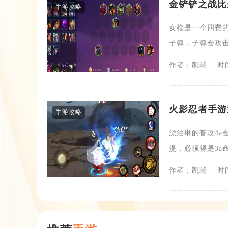
金铲铲之战比
手游攻略
女枪是一个四费
子弹，子弹会攻击
作者：凯瑞
时间
火影忍者手游
手游攻略
漂泊琳的普攻4a
提，必须得是3a命
作者：凯瑞
时间