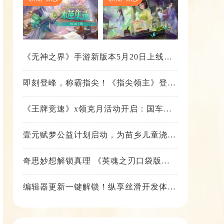
《无神之界》手游新版本5月20日上线，
女神降临，守护相伴
即刻登峰，称霸指尖！《指尖领主》登峰
测试火热进行中
《王牌竞速》x领克月活动开启：国车喜
迎进阶，福利不停！
壹元赋梦公益计划启动，为苗乡儿童浇筑
梦想之路！
奇思妙想解锁真理 《英魂之刃口袋版》
苍天之拳新皮肤上线
编辑器更新一键解锁！纵享丝滑开发体
验！