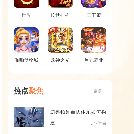
世界
传世挂机
天下策
啪啪动物城
龙神之光
屠龙霸业
热点
聚焦
更多 +
幻兽帕鲁毒队体系如何构
建
2小时前