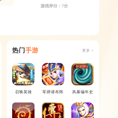
游戏评分：7分
热门
手游
更多 +
召唤英雄
军师请布阵
风暴编年史