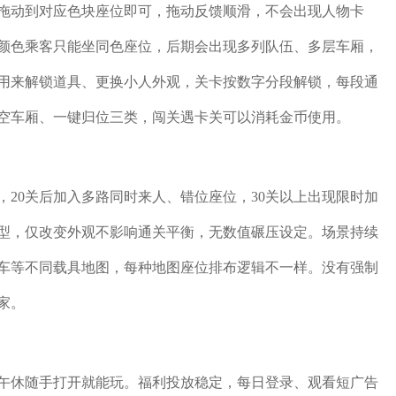
拖动到对应色块座位即可，拖动反馈顺滑，不会出现人物卡
颜色乘客只能坐同色座位，后期会出现多列队伍、多层车厢，
用来解锁道具、更换小人外观，关卡按数字分段解锁，每段通
空车厢、一键归位三类，闯关遇卡关可以消耗金币使用。
，20关后加入多路同时来人、错位座位，30关以上出现限时加
型，仅改变外观不影响通关平衡，无数值碾压设定。场景持续
车等不同载具地图，每种地图座位排布逻辑不一样。没有强制
家。
午休随手打开就能玩。福利投放稳定，每日登录、观看短广告