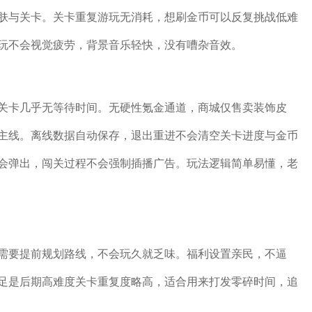
肤与关卡。关卡重复游玩无消耗，想刷金币可以反复挑战低难
玩不会视觉疲劳，背景音乐轻快，没有嘈杂音效。
关卡几乎无等待时间。无硬性氪金通道，商城仅售卖装饰皮
主线。离线数据自动保存，退出重进不会清空关卡进度与金币
会弹出，闯关过程不会强制插播广告。玩法逻辑简单易懂，老
需要提前规划路线，不会玩久就乏味。福利设置亲民，不逼
足是后期高难度关卡重复度略高，适合用来打发零碎时间，追