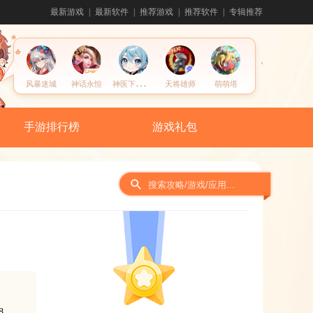
最新游戏
最新软件
推荐游戏
推荐软件
专辑推荐
神
医下山系统
风暴迷城
神话永恒
天将雄师
萌萌塔
手游排行榜
游戏礼包
间
8