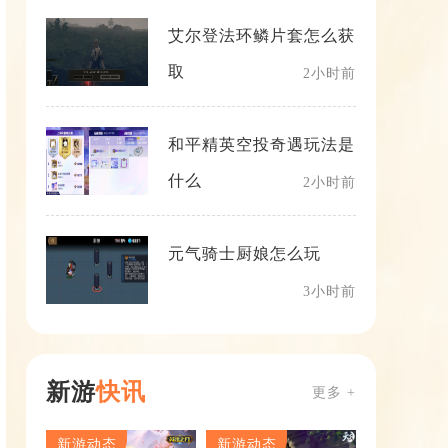
艾尔登法环鳞片套怎么获
取
2小时前
和平精英空投奇遇玩法是
什么
2小时前
元气骑士厨娘怎么玩
3小时前
新游
快讯
更多 +
新游动态
新游动态