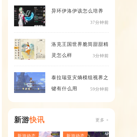
异环伊洛伊该怎么培养
37分钟前
洛克王国世界脆筒甜甜精
灵怎么样
3分钟前
泰拉瑞亚灾熵模组视界之
键有什么用
59分钟前
新游
快讯
更多 +
新游动态
新游动态