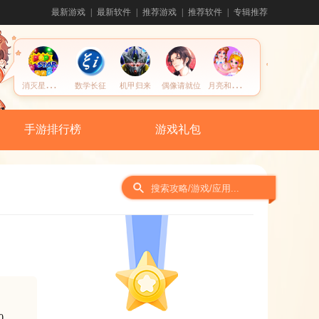
最新游戏
最新软件
推荐游戏
推荐软件
专辑推荐
消
灭星星全新版
月
亮和星星公主时尚服装小屋
数学长征
机甲归来
偶像请就位
手游排行榜
游戏礼包
间
0