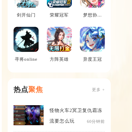
剑开仙门
荣耀冠军
梦想协奏
曲！少女乐
团派对！
寻将online
方阵英雄
异度王冠
热点
聚焦
更多 +
怪物火车2冥卫复仇霜冻
流要怎么玩
60分钟前