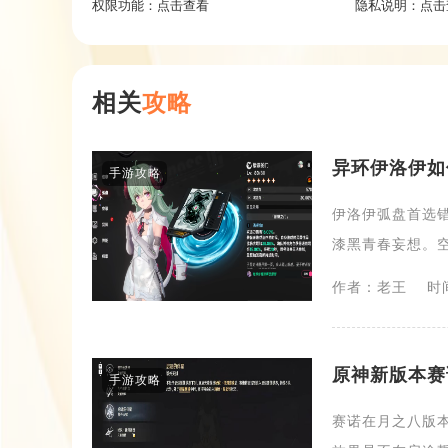
权限功能：
点击查看
隐私说明：
点击
相关
攻略
异环​伊洛伊
手游攻略
伊洛伊弧盘首选
漆黑青春妄想。空
作者：老王
时间
原神新版本赛
手游攻略
赛诺在月之八版