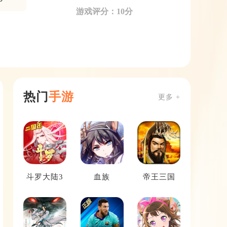
游戏评分：10分
热门
手游
更多 +
斗罗大陆3
血族
帝王三国