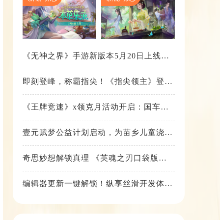
《无神之界》手游新版本5月20日上线，
女神降临，守护相伴
即刻登峰，称霸指尖！《指尖领主》登峰
测试火热进行中
《王牌竞速》x领克月活动开启：国车喜
迎进阶，福利不停！
壹元赋梦公益计划启动，为苗乡儿童浇筑
梦想之路！
奇思妙想解锁真理 《英魂之刃口袋版》
苍天之拳新皮肤上线
编辑器更新一键解锁！纵享丝滑开发体
验！