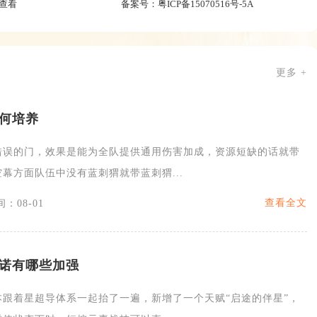
查看
备案号：
粤ICP备15070516号-5A
更多 +
如何培养
错误的门，效果是能为全队提供通用伤害加成，资源短缺的话就带
幕方面队伍中没有蓝刺猬就带蓝刺猬...
查看全文
：08-01
诺有哪些加强
本跟着星超导体系一起抬了一遍，新增了一个天赋“启途的伴星”，