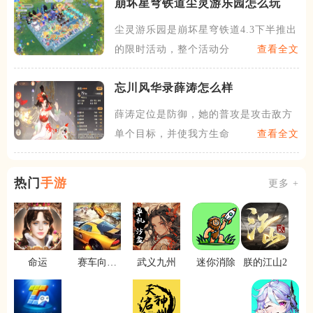
崩坏星穹铁道尘灵游乐园怎么玩
尘灵游乐园是崩坏星穹铁道4.3下半推出
的限时活动，整个活动分
查看全文
忘川风华录薛涛怎么样
薛涛定位是防御，她的普攻是攻击敌方
单个目标，并使我方生命值最
查看全文
热门
手游
更多 +
命运
赛车向前
武义九州
迷你消除
朕的江山2
冲