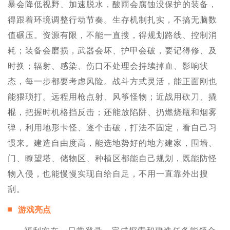
暴会降低视野、加速脱水，酸雨会腐蚀没保护的装备，
得跟着环境调整行动节奏。生存机制扎实，不搞无脑数
值碾压。资源有限，不能一直搜，得规划路线、控制消
耗；装备会磨损，武器会坏、护甲会破，要记得修、及
时换；辐射、感染、伤口不处理会持续掉血、影响状
态，每一步都要考虑风险。战斗方式灵活，能正面刚也
能猥琐打。远程用枪点射、风筝怪物；近战用砍刀、撬
棍，把握时机格挡反击；还能放陷阱、扔燃烧瓶和烟雾
弹，利用地形卡怪、逐个击破，打法不固定，看自己习
惯来。建造自由度高，能选地势好的地方建家，围墙、
门、瞭望塔、储物区、种植区都能自己规划，既能防怪
物入侵，也能慢慢实现自给自足，不用一直靠外出搜
刮。
游戏亮点