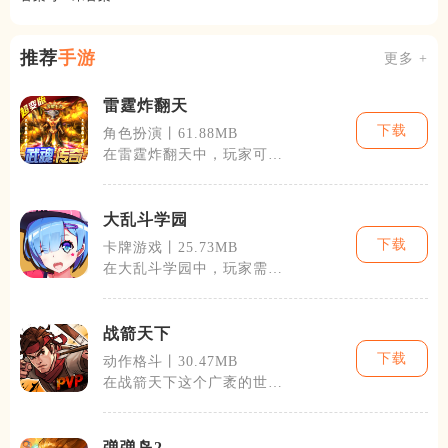
推荐
手游
更多 +
雷霆炸翻天
下载
角色扮演丨61.88MB
在雷霆炸翻天中，玩家可以
通过完成任务和挑战提升等
级，解锁更为
大乱斗学园
下载
卡牌游戏丨25.73MB
在大乱斗学园中，玩家需要
通过各种任务和战斗来提升
等级与实力，
战箭天下
下载
动作格斗丨30.47MB
在战箭天下这个广袤的世界
中，玩家不仅能体验到紧张
刺激的战斗，
弹弹岛2