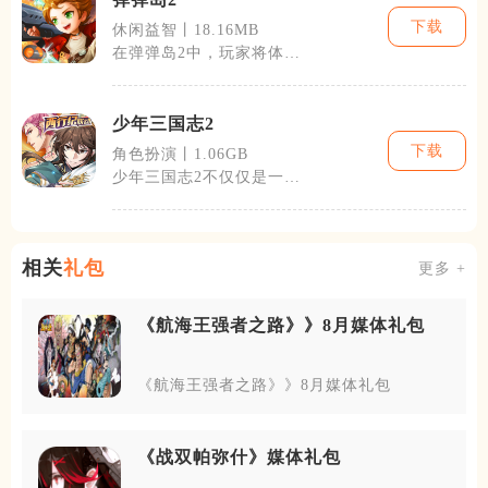
下载
休闲益智丨18.16MB
在弹弹岛2中，玩家将体验
到一个完整的冒险故事。游
戏设有多种模
少年三国志2
下载
角色扮演丨1.06GB
少年三国志2不仅仅是一款
简单的角色扮演游戏。它结
合了策略、养
相关
礼包
更多 +
《航海王强者之路》》8月媒体礼包
《航海王强者之路》》8月媒体礼包
《战双帕弥什》媒体礼包