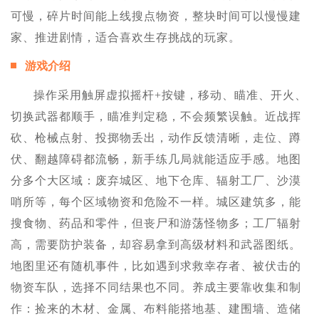
可慢，碎片时间能上线搜点物资，整块时间可以慢慢建
家、推进剧情，适合喜欢生存挑战的玩家。
游戏介绍
操作采用触屏虚拟摇杆+按键，移动、瞄准、开火、
切换武器都顺手，瞄准判定稳，不会频繁误触。近战挥
砍、枪械点射、投掷物丢出，动作反馈清晰，走位、蹲
伏、翻越障碍都流畅，新手练几局就能适应手感。地图
分多个大区域：废弃城区、地下仓库、辐射工厂、沙漠
哨所等，每个区域物资和危险不一样。城区建筑多，能
搜食物、药品和零件，但丧尸和游荡怪物多；工厂辐射
高，需要防护装备，却容易拿到高级材料和武器图纸。
地图里还有随机事件，比如遇到求救幸存者、被伏击的
物资车队，选择不同结果也不同。养成主要靠收集和制
作：捡来的木材、金属、布料能搭地基、建围墙、造储