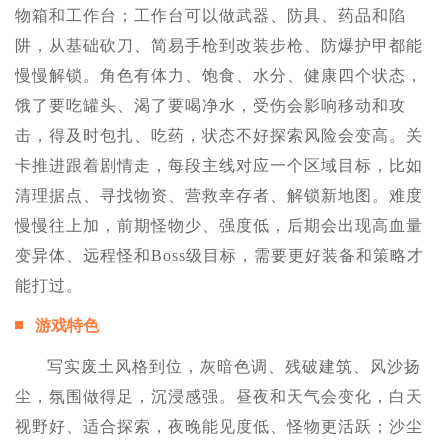
物箱和工作台；工作台可以做武器、防具、药品和陷
阱，从基础砍刀、简易手枪到改装步枪、防爆护甲都能
慢慢解锁。角色有体力、饱食、水分、健康四个状态，
饿了要吃罐头、渴了要喝净水，受伤会影响移动和攻
击，得及时包扎、吃药，状态不好探索风险会变高。关
卡推进跟着剧情走，每段主线对应一个区域目标，比如
清理据点、寻找物资、营救幸存者、解锁新地图。难度
慢慢往上加，前期怪物少、强度低，后期会出现高血量
变异体、远程怪和Boss级目标，需要更好装备和策略才
能打过。
游戏特色
写实废土风格到位，灰暗色调、残破建筑、风沙扬
尘，氛围做得足，沉浸感强。昼夜和天气会变化，白天
视野好、适合探索，夜晚能见度低、怪物更活跃；沙尘