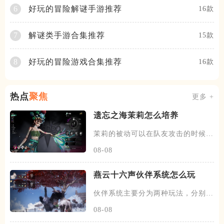
好玩的冒险解谜手游推荐
6
16款
解谜类手游合集推荐
7
15款
好玩的冒险游戏合集推荐
8
16款
热点
聚焦
更多 +
遗忘之海茉莉怎么培养
茉莉的被动可以在队友攻击的时候，
有概率发动一次协战，场上的暗
08-08
燕云十六声伙伴系统怎么玩
伙伴系统主要分为两种玩法，分别是
闲意值和寻野值，将伙伴召唤出
08-08