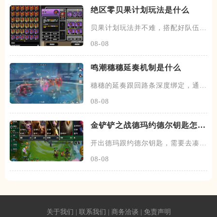
绝区零贝果计划玩法是什么
贝果计划玩法并不难，搭配好队伍和
装备，进图后开始搜各种箱子，
08-08
鸣潮穗穗延奏机制是什么
穗穗的延奏跟回路条深度绑定，通过
积攒芳菲信来为队友提供不同的
08-08
金铲铲之战德玛约德尔钥匙怎么
玩
开出德玛跟约德尔钥匙，需要去凑约
德尔跟德玛西亚羁绊，阵容在前
08-08
关于我们
|
联系我们
|
商务洽谈
|
免责声明