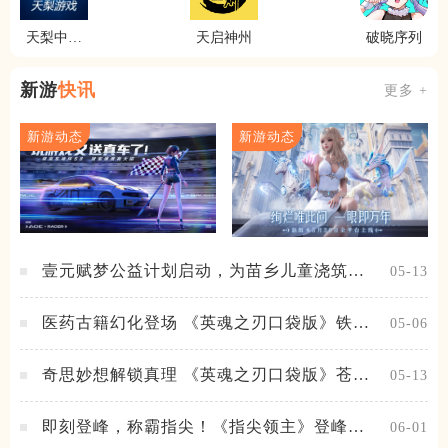
天梨中国
天启神州
破晓序列
象棋
新游
快讯
更多 +
新游动态
新游动态
壹元赋梦公益计划启动，为苗乡儿童浇筑梦
05-13
想之路！
医药古籍幻化登场 《英魂之刃口袋版》铁扇
05-06
公主新皮肤抢先看
奇思妙想解锁真理 《英魂之刃口袋版》苍天
05-13
之拳新皮肤上线
即刻登峰，称霸指尖！《指尖领主》登峰测
06-01
试火热进行中