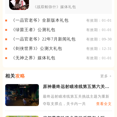
《战双帕弥什》媒体礼包
《一品官老爷》全新版本礼包
有效期：01-01
《绿茵王者》公测礼包
有效期：01-01
《一品官老爷》22年7月新闻礼包
有效期：09-30
《剑侠世界3》公测大礼包
有效期：12-31
《无神之界》媒体礼包
有效期：01-01
相关
攻略
更多 +
原神最终远射瞄准线第五第六关怎
么过
最终远射瞄准线第五关挑战主题为重新
夺取支撑点，关卡内一共有六
查看全文