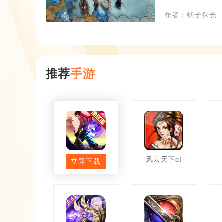
作者：橘子探长
推荐
手游
一刀传世
风云天下ol
立即下载