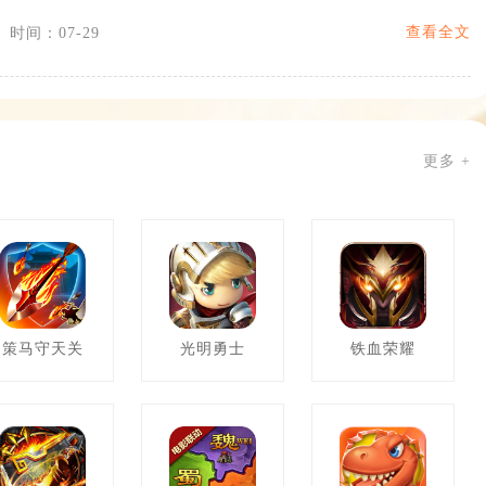
查看全文
时间：07-29
更多 +
策马守天关
光明勇士
铁血荣耀