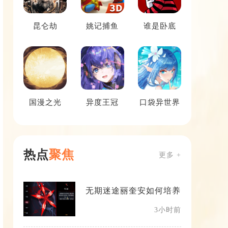
昆仑劫
姚记捕鱼
谁是卧底
国漫之光
异度王冠
口袋异世界
热点
聚焦
更多 +
无期迷途丽奎安如何培养
3小时前