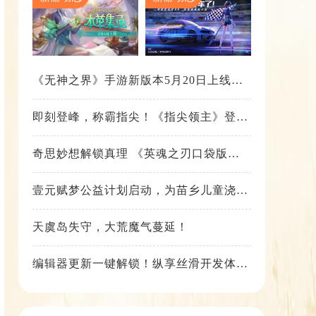
《无神之界》手游新版本5月20日上线，
女神降临，守护相伴
即刻登峰，称霸指尖！《指尖领主》登峰
测试火热进行中
奇思妙想解锁真理 《英魂之刃口袋版》
苍天之拳新皮肤上线
壹元赋梦公益计划启动，为苗乡儿童浇筑
梦想之路！
天虞岛失守，大荒魔气蔓延！
编辑器更新一键解锁！纵享丝滑开发体
验！