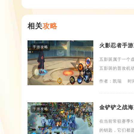
相关
攻略
火影忍者手游
手游攻略
五影斑属于一个
五影斑的普攻机动性
作者：凯瑞
时间
金铲铲之战海
手游攻略
​在当前常驻赛季
的钥匙，它们都是