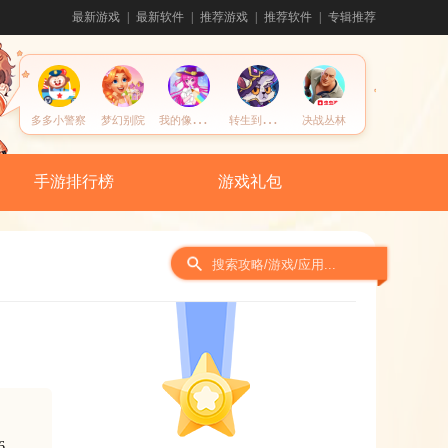
最新游戏
最新软件
推荐游戏
推荐软件
专辑推荐
我
的像素填色世界
转
生到异世界被怪物包围了
多多小警察
梦幻别院
决战丛林
手游排行榜
游戏礼包
间
6