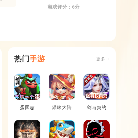
游戏评分：6分
热门
手游
更多 +
蛋国志
猫咪大陆
剑与契约