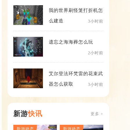
我的世界刷怪笼打折机怎
么建造
3小时前
遗忘之海海葬怎么玩
2小时前
艾尔登法环梵雷的花束武
器怎么获取
3小时前
新游
快讯
更多 +
新游动态
新游动态