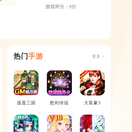
游戏评分：9分
热门
手游
更多 +
逍遥三国
怒剑传说
大富豪3