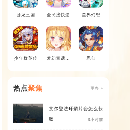
卧龙三国
全民接快递
星界幻想
少年群英传
梦幻童话镇
思仙
2
热点
聚焦
更多 +
艾尔登法环鳞片套怎么获
取
8小时前