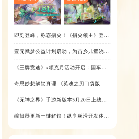
即刻登峰，称霸指尖！《指尖领主》登峰
测试火热进行中
壹元赋梦公益计划启动，为苗乡儿童浇筑
梦想之路！
《王牌竞速》x领克月活动开启：国车喜
迎进阶，福利不停！
奇思妙想解锁真理 《英魂之刃口袋版》
苍天之拳新皮肤上线
《无神之界》手游新版本5月20日上线，
女神降临，守护相伴
编辑器更新一键解锁！纵享丝滑开发体
验！