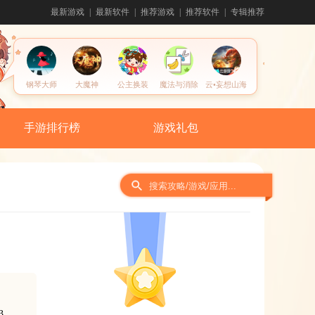
最新游戏
最新软件
推荐游戏
推荐软件
专辑推荐
钢琴大师
大魔神
公主换装
魔法与消除
云•妄想山海
手游排行榜
游戏礼包
间
3