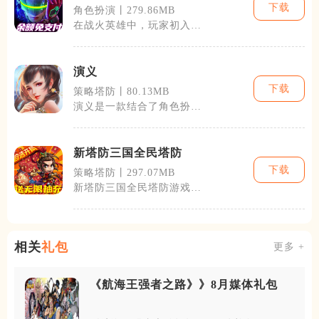
下载
角色扮演丨279.86MB
在战火英雄中，玩家初入游
戏会接受一系列的教学任
务，快速熟悉游
演义
下载
策略塔防丨80.13MB
演义是一款结合了角色扮演
与策略的手机游戏，玩家将
穿越回古代华
新塔防三国全民塔防
下载
策略塔防丨297.07MB
新塔防三国全民塔防游戏
中，玩家将扮演一名三国时
期的君主，组建
相关
礼包
更多 +
《航海王强者之路》》8月媒体礼包