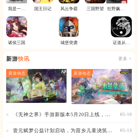
我是一个
国王日记
风云争霸
三国野望
狂野飙车8
修真者啊
极速凌云
诸侯三国
城堡突袭
证道从零
开始
新游
快讯
更多 +
新游动态
新游动态
《无神之界》手游新版本5月20日上线，女
05-19
神降临，守护相伴
壹元赋梦公益计划启动，为苗乡儿童浇筑梦
05-13
想之路！