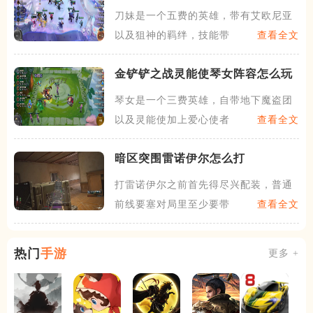
么玩
刀妹是一个五费的英雄，带有艾欧尼亚
以及狙神的羁绊，技能带有被
查看全文
金铲铲之战灵能使琴女阵容怎么玩
琴女是一个三费英雄，自带地下魔盗团
以及灵能使加上爱心使者，一
查看全文
暗区突围雷诺伊尔怎么打
打雷诺伊尔之前首先得尽兴配装，普通
前线要塞对局里至少要带四级
查看全文
热门
手游
更多 +