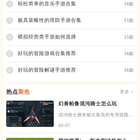
轻松简单的音乐手游合集
4
16款
极具策略性的塔防手游合集
5
15款
模拟经营类手游如何选择
6
15款
好玩的冒险游戏合集推荐
7
16款
好玩的冒险解谜手游推荐
8
16款
热点
聚焦
更多 +
幻兽帕鲁混沌骑士怎么玩
混沌骑士拥有输出最高的专用技能双
枪一闪，伤害打满的情况下输出
08-07