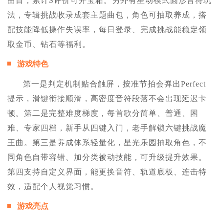
曲目，累计S评价可开宝箱。另外有星动模式圆形音符玩
法，专辑挑战收录成套主题曲包，角色可抽取养成，搭
配技能降低操作失误率，每日登录、完成挑战能稳定领
取金币、钻石等福利。
游戏特色
第一是判定机制贴合触屏，按准节拍会弹出Perfect
提示，滑键衔接顺滑，高密度音符段落不会出现延迟卡
顿。第二是完整难度梯度，每首歌分简单、普通、困
难、专家四档，新手从四键入门，老手解锁六键挑战魔
王曲。第三是养成体系轻量化，星光乐园抽取角色，不
同角色自带容错、加分类被动技能，可升级提升效果。
第四支持自定义界面，能更换音符、轨道底板、连击特
效，适配个人视觉习惯。
游戏亮点