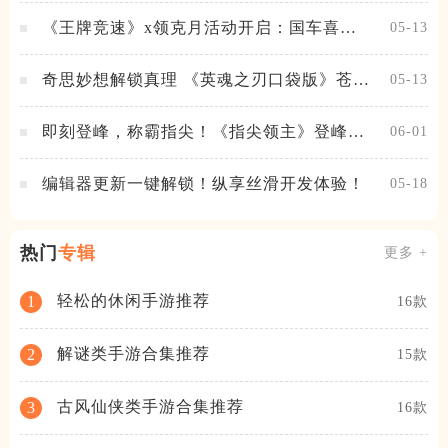
《王牌竞速》x领克月活动开启：国车喜迎
05-13
进阶，福利不停！
奇思妙想解锁真理 《英魂之刃口袋版》苍天
05-13
之拳新皮肤上线
即刻登峰，称霸指尖！《指尖领主》登峰测
06-01
试火热进行中
编辑器更新一键解锁！纵享丝滑开发体验！
05-18
热门
专辑
更多 +
轻松的休闲手游推荐
1
16款
解谜类手游合集推荐
2
15款
古风仙侠类手游合集推荐
3
16款