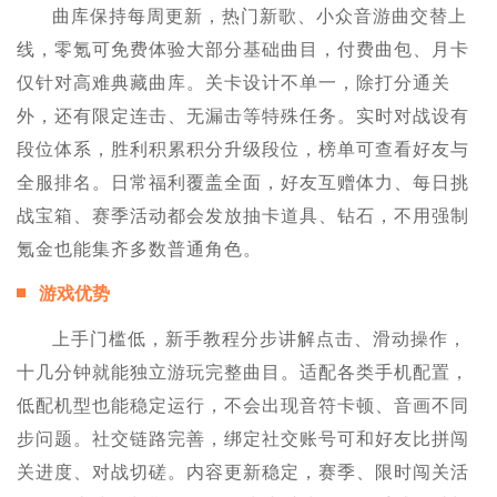
曲库保持每周更新，热门新歌、小众音游曲交替上
线，零氪可免费体验大部分基础曲目，付费曲包、月卡
仅针对高难典藏曲库。关卡设计不单一，除打分通关
外，还有限定连击、无漏击等特殊任务。实时对战设有
段位体系，胜利积累积分升级段位，榜单可查看好友与
全服排名。日常福利覆盖全面，好友互赠体力、每日挑
战宝箱、赛季活动都会发放抽卡道具、钻石，不用强制
氪金也能集齐多数普通角色。
游戏优势
上手门槛低，新手教程分步讲解点击、滑动操作，
十几分钟就能独立游玩完整曲目。适配各类手机配置，
低配机型也能稳定运行，不会出现音符卡顿、音画不同
步问题。社交链路完善，绑定社交账号可和好友比拼闯
关进度、对战切磋。内容更新稳定，赛季、限时闯关活