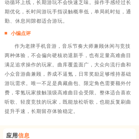
动循环上线，长期游玩不会快速乏味。操作手感经过长
期优化，长时间游玩手指误触概率低，单局耗时短，通
勤、休息间隙都适合游玩。
小编点评
作为老牌手机音游，音乐节奏大师兼顾休闲与竞技
两种体验，不会偏向硬核劝退新手，也有足量高难曲目
满足追求操作的玩家。曲库覆盖面广，大众向流行曲和
小众音游曲兼顾，养成不逼氪，日常奖励足够维持基础
游玩需求。唯一不足是典藏曲包、限定角色需要额外付
费，零氪玩家接触顶级高难曲目会受限。整体适合喜欢
听歌、轻度竞技的玩家，既能放松听歌，也能反复刷曲
提升手速，长期留存体验稳定。
应用
信息