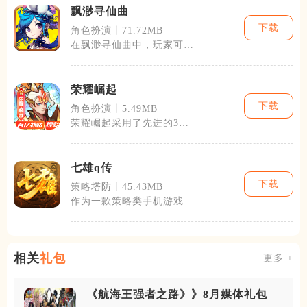
飘渺寻仙曲
下载
角色扮演丨71.72MB
在飘渺寻仙曲中，玩家可以
体验到独特的仙侠世界生
活，游戏中不仅
荣耀崛起
下载
角色扮演丨5.49MB
荣耀崛起采用了先进的3D
图像技术和物理引擎，使得
游戏场景和角
七雄q传
下载
策略塔防丨45.43MB
作为一款策略类手机游戏，
七雄q传拥有着非常丰富的
游戏内容。玩
相关
礼包
更多 +
《航海王强者之路》》8月媒体礼包