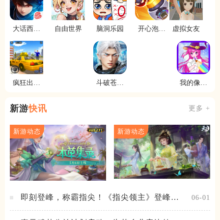
大话西游
自由世界
脑洞乐园
开心泡泡
虚拟女友
热血版
大战
疯狂出租
斗破苍穹
我的像素
车都市狂
三年之约
填色世界
飙
新游
快讯
更多 +
新游动态
新游动态
即刻登峰，称霸指尖！《指尖领主》登峰测
06-01
试火热进行中