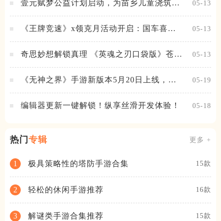
壹元赋梦公益计划启动，为苗乡儿童浇筑梦
05-13
想之路！
《王牌竞速》x领克月活动开启：国车喜迎
05-13
进阶，福利不停！
奇思妙想解锁真理 《英魂之刃口袋版》苍天
05-13
之拳新皮肤上线
《无神之界》手游新版本5月20日上线，女
05-19
神降临，守护相伴
编辑器更新一键解锁！纵享丝滑开发体验！
05-18
热门
专辑
更多 +
极具策略性的塔防手游合集
1
15款
轻松的休闲手游推荐
2
16款
解谜类手游合集推荐
3
15款