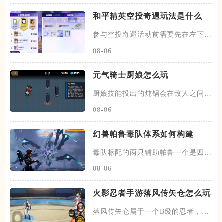
和平精英空投奇遇玩法是什么
参与空投奇遇活动前需要先在左下角
选择战区，确定完毕后在该活动
08-06
元气骑士厨娘怎么玩
厨娘技能投出的炖锅会在敌人之间反
复弹跳，每次反弹都会生成一份
08-06
幻兽帕鲁毒队体系如何构建
毒队标配的两只辅助帕鲁一个是四星
蛊刺妖，可以提供中毒状态百分
08-06
火影忍者手游落风传矢仓怎么玩
落风传矢仓属于一个B级的忍者，带
有特殊的尾兽机制，在开局会跟