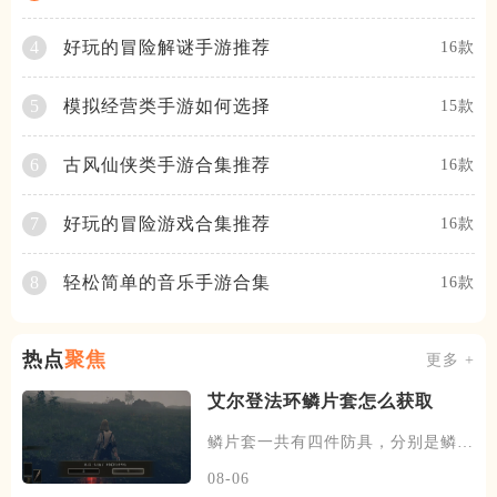
好玩的冒险解谜手游推荐
4
16款
模拟经营类手游如何选择
5
15款
古风仙侠类手游合集推荐
6
16款
好玩的冒险游戏合集推荐
7
16款
轻松简单的音乐手游合集
8
16款
热点
聚焦
更多 +
艾尔登法环鳞片套怎么获取
鳞片套一共有四件防具，分别是鳞片
头盔、鳞片铠甲、以及鳞片臂甲
08-06