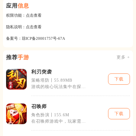
应用
信息
权限功能：
点击查看
隐私说明：
点击查看
备案号：
琼ICP备20001757号-67A
推荐
手游
更多 +
利刃突袭
下载
策略塔防丨55.89MB
游戏的核心玩法集中在探
索、战斗与角色成长上。玩
家可以在一个广
召唤师
下载
角色扮演丨155.6M
在召唤师游戏中，玩家需要
通过挑战各种剧情和非剧情
的关卡来提升