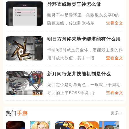
异环支线幽灵车神怎么做
幽灵车神是异环里一条致敬头文字D的
隐藏支线，传送到米格尔区水
查看全文
明日方舟终末地卡缪潜能有什么用
卡缪0潜时就是完全体，潜能最主要的作
用时放大数值，其中一潜可
查看全文
新月同行龙井技能机制是什么
龙井定位是对单角色，一般就业于周期
寻回的上半BOSS环境，她
查看全文
热门
手游
更多 +