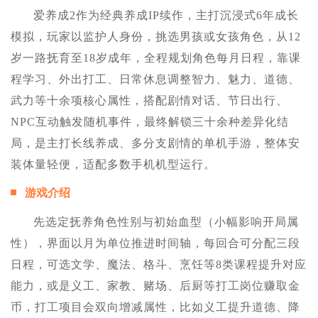
爱养成2作为经典养成IP续作，主打沉浸式6年成长
模拟，玩家以监护人身份，挑选男孩或女孩角色，从12
岁一路抚育至18岁成年，全程规划角色每月日程，靠课
程学习、外出打工、日常休息调整智力、魅力、道德、
武力等十余项核心属性，搭配剧情对话、节日出行、
NPC互动触发随机事件，最终解锁三十余种差异化结
局，是主打长线养成、多分支剧情的单机手游，整体安
装体量轻便，适配多数手机机型运行。
游戏介绍
先选定抚养角色性别与初始血型（小幅影响开局属
性），界面以月为单位推进时间轴，每回合可分配三段
日程，可选文学、魔法、格斗、烹饪等8类课程提升对应
能力，或是义工、家教、赌场、后厨等打工岗位赚取金
币，打工项目会双向增减属性，比如义工提升道德、降