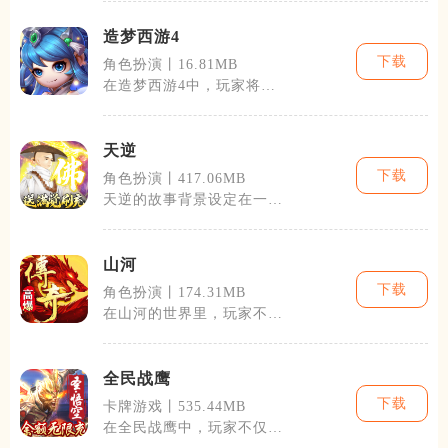
己的伙伴随着
造梦西游4
下载
角色扮演丨16.81MB
在造梦西游4中，玩家将可
以扮演孙悟空、猪八戒、沙
僧和唐僧四位
天逆
下载
角色扮演丨417.06MB
天逆的故事背景设定在一个
魔幻与现实交融的世界，这
个世界被两大
山河
下载
角色扮演丨174.31MB
在山河的世界里，玩家不仅
能享受到探索未知的刺激，
还能体验到丰
全民战鹰
下载
卡牌游戏丨535.44MB
在全民战鹰中，玩家不仅可
以体验到精彩绝伦的空中战