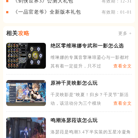
《剑侠世界3》公测大礼包
有效期：12-31
《一品官老爷》全新版本礼包
有效期：01-01
相关
攻略
更多 +
绝区零维琳娜专武和一影怎么选
维琳娜的专属音擎琳琅鎏心与一影都对
其有着一定提升，只不过在收
查看全文
原神千灵映影怎么玩
千灵映影是“映夏！归乡？千灵节”新活
动，该活动分为三个模块，
查看全文
鸣潮洛瑟菈该怎么玩
洛瑟菈是鸣潮3.4下半实装的五星冷凝角