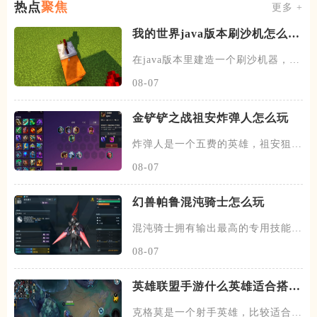
热点
聚焦
更多 +
我的世界java版本刷沙机怎么建
造
在java版本里建造一个刷沙机器，首
先需要先找到末地的传送门
08-07
金铲铲之战祖安炸弹人怎么玩
炸弹人是一个五费的英雄，祖安狙神
以及约德尔人三个羁绊，技能主
08-07
幻兽帕鲁混沌骑士怎么玩
混沌骑士拥有输出最高的专用技能双
枪一闪，伤害打满的情况下输出
08-07
英雄联盟手游什么英雄适合搭配
克格莫
克格莫是一个射手英雄，比较适合走