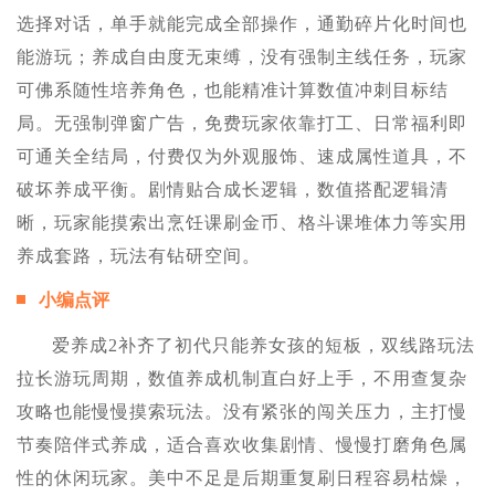
选择对话，单手就能完成全部操作，通勤碎片化时间也
能游玩；养成自由度无束缚，没有强制主线任务，玩家
可佛系随性培养角色，也能精准计算数值冲刺目标结
局。无强制弹窗广告，免费玩家依靠打工、日常福利即
可通关全结局，付费仅为外观服饰、速成属性道具，不
破坏养成平衡。剧情贴合成长逻辑，数值搭配逻辑清
晰，玩家能摸索出烹饪课刷金币、格斗课堆体力等实用
养成套路，玩法有钻研空间。
小编点评
爱养成2补齐了初代只能养女孩的短板，双线路玩法
拉长游玩周期，数值养成机制直白好上手，不用查复杂
攻略也能慢慢摸索玩法。没有紧张的闯关压力，主打慢
节奏陪伴式养成，适合喜欢收集剧情、慢慢打磨角色属
性的休闲玩家。美中不足是后期重复刷日程容易枯燥，