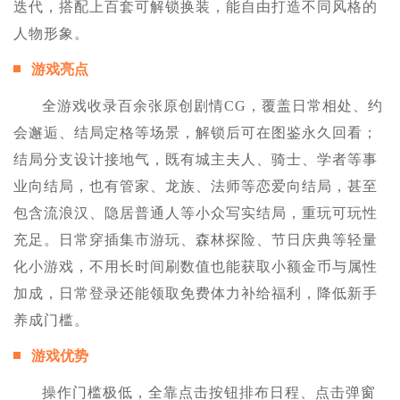
迭代，搭配上百套可解锁换装，能自由打造不同风格的
人物形象。
游戏亮点
全游戏收录百余张原创剧情CG，覆盖日常相处、约
会邂逅、结局定格等场景，解锁后可在图鉴永久回看；
结局分支设计接地气，既有城主夫人、骑士、学者等事
业向结局，也有管家、龙族、法师等恋爱向结局，甚至
包含流浪汉、隐居普通人等小众写实结局，重玩可玩性
充足。日常穿插集市游玩、森林探险、节日庆典等轻量
化小游戏，不用长时间刷数值也能获取小额金币与属性
加成，日常登录还能领取免费体力补给福利，降低新手
养成门槛。
游戏优势
操作门槛极低，全靠点击按钮排布日程、点击弹窗