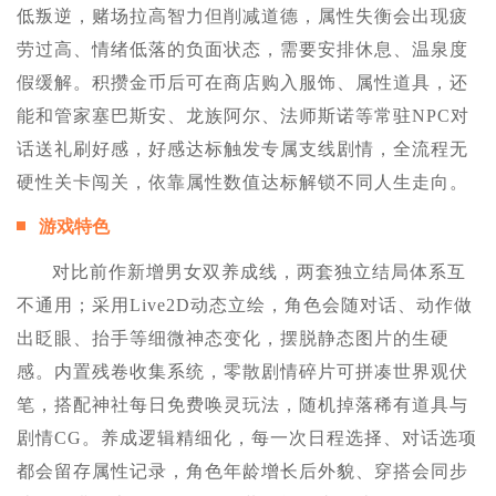
低叛逆，赌场拉高智力但削减道德，属性失衡会出现疲
劳过高、情绪低落的负面状态，需要安排休息、温泉度
假缓解。积攒金币后可在商店购入服饰、属性道具，还
能和管家塞巴斯安、龙族阿尔、法师斯诺等常驻NPC对
话送礼刷好感，好感达标触发专属支线剧情，全流程无
硬性关卡闯关，依靠属性数值达标解锁不同人生走向。
游戏特色
对比前作新增男女双养成线，两套独立结局体系互
不通用；采用Live2D动态立绘，角色会随对话、动作做
出眨眼、抬手等细微神态变化，摆脱静态图片的生硬
感。内置残卷收集系统，零散剧情碎片可拼凑世界观伏
笔，搭配神社每日免费唤灵玩法，随机掉落稀有道具与
剧情CG。养成逻辑精细化，每一次日程选择、对话选项
都会留存属性记录，角色年龄增长后外貌、穿搭会同步