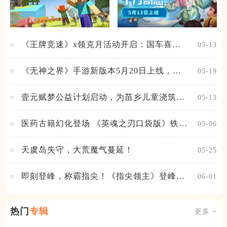
《王牌竞速》x领克月活动开启：国车喜迎
05-13
进阶，福利不停！
《无神之界》手游新版本5月20日上线，女
05-19
神降临，守护相伴
壹元赋梦公益计划启动，为苗乡儿童浇筑梦
05-13
想之路！
医药古籍幻化登场 《英魂之刃口袋版》铁扇
05-06
公主新皮肤抢先看
天虞岛失守，大荒魔气蔓延！
05-25
即刻登峰，称霸指尖！《指尖领主》登峰测
06-01
试火热进行中
热门
专辑
更多 +