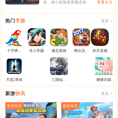
色，核心机制是双模态的
查看全文
热门
手游
更多 +
十字绣涂
非人学园
顽石英雄
熊出没之
赤月龙城
色游戏
机甲熊大
天堂2革命
三国仙侠
猪猪庄园
志
新游
快讯
更多 +
新游动态
新游动态