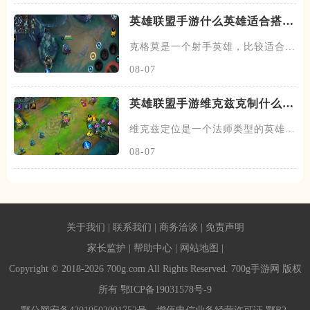
英雄联盟手游什么英雄适合搭配
克格莫
克格莫是一个射手英雄，比较适合走
下路的位置，在下路线上需要搭
08-07
英雄联盟手游维克兹克制什么英
雄
维克兹定位是一个法师类型的英雄，
常见的位置在中单，在中路线上
08-07
关于我们
|
联系我们
|
商务洽谈
|
免责声明
家长监护
|
帮助中心
|
网站地图
|
Copyright © 2018-2026 700g.com All Rights Reserved. 700g手游网 版权
所有
鄂ICP备19031578号-9