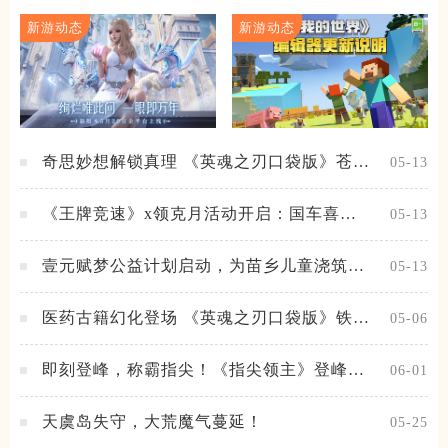
新游动态
新游动态
奇思妙想解锁真理 《英魂之刃口袋版》苍天
05-13
之拳新皮肤上线
《王牌竞速》x领克月活动开启：国车喜迎
05-13
进阶，福利不停！
壹元赋梦公益计划启动，为苗乡儿童浇筑梦
05-13
想之路！
医药古籍幻化登场 《英魂之刃口袋版》铁扇
05-06
公主新皮肤抢先看
即刻登峰，称霸指尖！《指尖领主》登峰测
06-01
试火热进行中
天虞岛失守，大荒魔气蔓延！
05-25