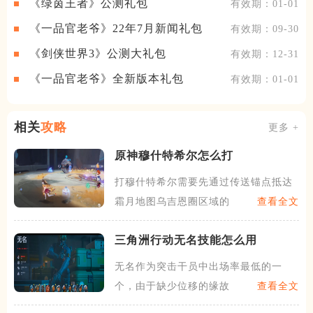
《绿茵王者》公测礼包
有效期：01-01
《一品官老爷》22年7月新闻礼包
有效期：09-30
《剑侠世界3》公测大礼包
有效期：12-31
《一品官老爷》全新版本礼包
有效期：01-01
相关
攻略
更多 +
原神穆什特希尔怎么打
打穆什特希尔需要先通过传送锚点抵达
霜月地图乌吉恩圈区域的左上
查看全文
三角洲行动无名技能怎么用
无名作为突击干员中出场率最低的一
个，由于缺少位移的缘故，在拉
查看全文