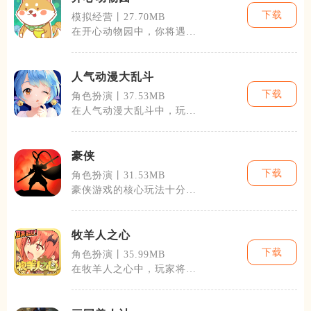
下载
模拟经营丨27.70MB
在开心动物园中，你将遇到
从普通的猫狗，到稀有的熊
猫、长颈鹿乃
人气动漫大乱斗
下载
角色扮演丨37.53MB
在人气动漫大乱斗中，玩家
将体验到一个充满幻想和刺
激的动漫世界
豪侠
下载
角色扮演丨31.53MB
豪侠游戏的核心玩法十分丰
富，包括但不限于探索、打
斗、养成及策
牧羊人之心
下载
角色扮演丨35.99MB
在牧羊人之心中，玩家将体
验到养成、冒险、战斗等多
种元素的完美