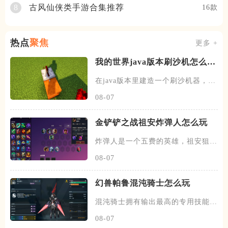
古风仙侠类手游合集推荐
8
16款
热点
聚焦
更多 +
我的世界java版本刷沙机怎么建
造
在java版本里建造一个刷沙机器，首
先需要先找到末地的传送门
08-07
金铲铲之战祖安炸弹人怎么玩
炸弹人是一个五费的英雄，祖安狙神
以及约德尔人三个羁绊，技能主
08-07
幻兽帕鲁混沌骑士怎么玩
混沌骑士拥有输出最高的专用技能双
枪一闪，伤害打满的情况下输出
08-07