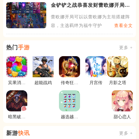
金铲铲之战恭喜发财蕾欧娜开局怎
么玩
蕾欧娜开局可以以蕾欧娜为主坦搭建阵
容，主选羁绊为福牛守护者，
查看全文
热门
手游
更多 +
宾果消消
超能战鸡
传奇狂暴
月宫传
月影之塔
消
版
暗黑破坏
越选越开
甜心恋人
神不朽
心
新游
快讯
更多 +